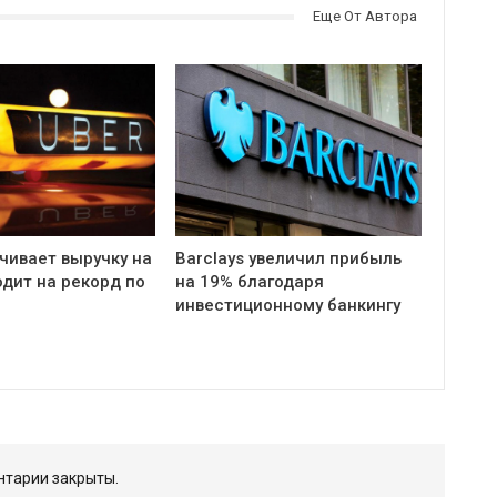
Еще От Автора
чивает выручку на
Barclays увеличил прибыль
одит на рекорд по
на 19% благодаря
инвестиционному банкингу
тарии закрыты.