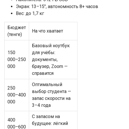
Экран: 13–15″, автономность 8+ часов
Вес: до 1,7 кг
Бюджет
На что хватает
(тенге)
Базовый ноутбук
150
для учёбы:
000–250
документы,
000
браузер, Zoom —
справится
Оптимальный
250
выбор студента —
000–400
запас скорости на
000
3–4 года
С запасом на
400
будущее: лёгкий
000–600