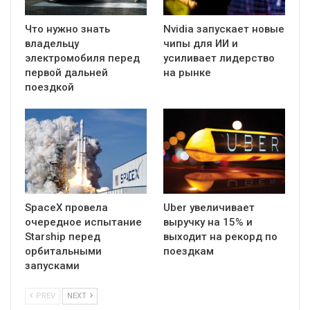
Что нужно знать
Nvidia запускает новые
владельцу
чипы для ИИ и
электромобиля перед
усиливает лидерство
первой дальней
на рынке
поездкой
SpaceX провела
Uber увеличивает
очередное испытание
выручку на 15% и
Starship перед
выходит на рекорд по
орбитальными
поездкам
запусками
PREV
NEXT