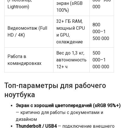
экран (sRGB
Lightroom)
000
100%)
32+ ГБ RAM,
800
Видеомонтаж (Full
мощный CPU
000–1
HD / 4K)
и GPU,
500 000
охлаждение
Вес до 1,3 кг,
500
Работа в
автономность
000–1
командировках
12+ ч
000 000
Топ-параметры для рабочего
ноутбука
Экран с хорошей цветопередачей (sRGB 95%+)
— критично для работы с документами и
дизайном
Thunderbolt / USB4
— подключение внешнего