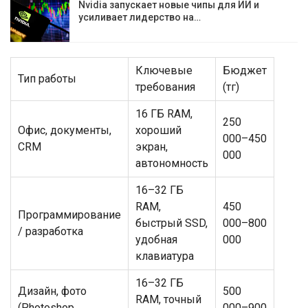
Nvidia запускает новые чипы для ИИ и
усиливает лидерство на…
Ключевые
Бюджет
Тип работы
требования
(тг)
16 ГБ RAM,
250
Офис, документы,
хороший
000–450
CRM
экран,
000
автономность
16–32 ГБ
RAM,
450
Программирование
быстрый SSD,
000–800
/ разработка
удобная
000
клавиатура
16–32 ГБ
Дизайн, фото
500
RAM, точный
(Photoshop,
000–900