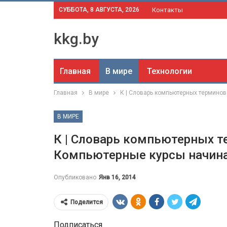
СУББОТА, 8 АВГУСТА, 2026
Контакты
kkg.by
Главная
В мире
Технологии
Главная
В мире
К | Словарь компьютерных термино
В МИРЕ
К | Словарь компьютерных т
Компьютерные курсы начин
Опубликовано
Янв 16, 2014
Поделится
Подписаться