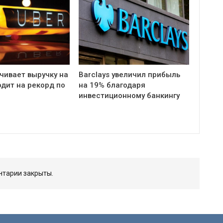
чивает выручку на
Barclays увеличил прибыль
одит на рекорд по
на 19% благодаря
инвестиционному банкингу
тарии закрыты.