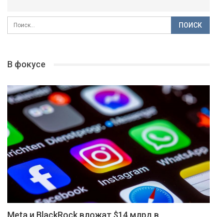
В фокусе
Meta и BlackRock вложат $14 млрд в